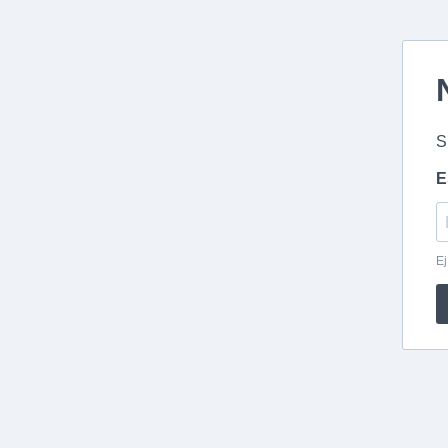
S
E
Ej